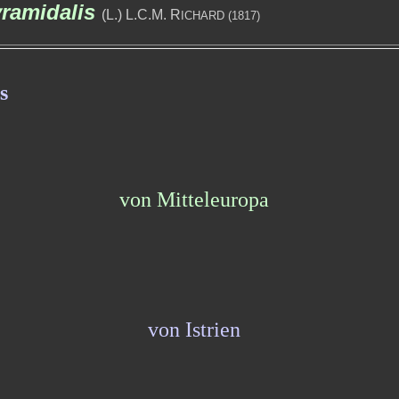
ramidalis
(L.) L.C.M. R
ICHARD (1817)
s
von Mitteleuropa
von Istrien