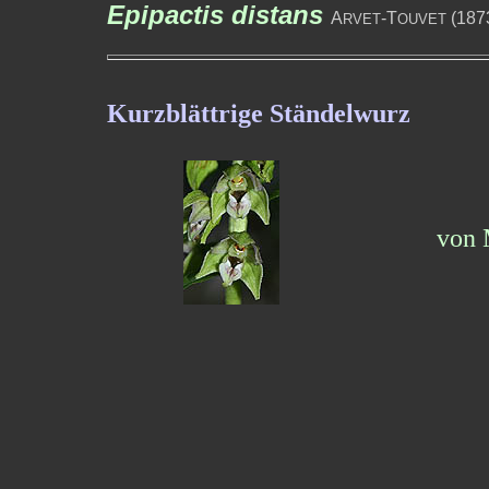
Epipactis distans
A
-T
(187
RVET
OUVET
Kurzblättrige Ständelwurz
von 