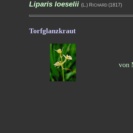
Liparis loeselii
(L.) R
(1817)
ICHARD
Torfglanzkraut
von 