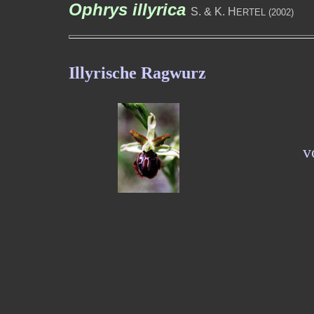
Ophrys illyrica
S. & K. H
ERTEL (2002)
Illyrische Ragwurz
v