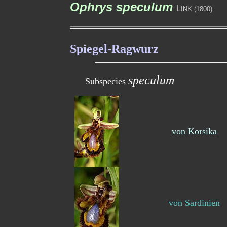
Ophrys speculum
L
INK (1800)
Spiegel-Ragwurz
speculum
Subspecies
von Korsika
von Sardinien