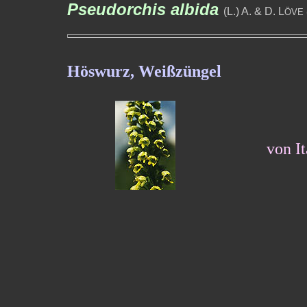
Pseudorchis albida
(L.) A. & D. L
ÖVE 
Höswurz, Weißzüngel
von It